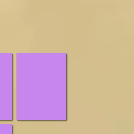
Lidia
Mama
Stew