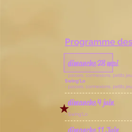
Programme des
dimanche 28 mai
- passes, connexions, petits j
Swing'Lo
- passes, connexions, petits j
dimanche 4 juin
- Swing'Lo
dimanche 11 Juin