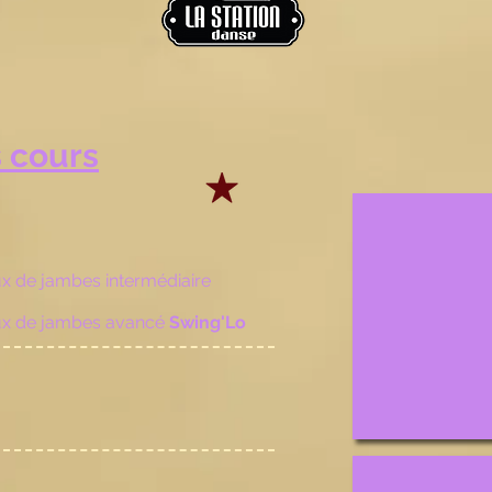
 cours
Swing'Lo
Jeux
de
Jambes
eux de jambes intermédiaire
eux de jambes avancé
Swing'Lo
Fous du Swing