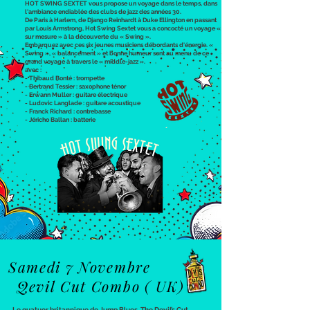
HOT SWING SEXTET vous propose un voyage dans le temps, dans
l'ambiance endiablée des clubs de jazz des années 30.
De Paris à Harlem, de Django Reinhardt à Duke Ellington en passant
par Louis Armstrong, Hot Swing Sextet vous a concocté un voyage «
sur mesure » à la découverte du « Swing ».
Embarquez avec ces six jeunes musiciens débordants d'énergie. «
Swing », « balancement » et bonne humeur sont au menu de ce
grand voyage à travers le « middle-jazz ».
avec :
- Thibaud Bonté : trompette
- Bertrand Tessier : saxophone ténor
- Erwann Muller : guitare électrique
- Ludovic Langlade : guitare acoustique
- Franck Richard : contrebasse
- Jéricho Ballan : batterie
Samedi 7 Novembre
Qevil Cut Combo ( UK)
Le quatuor britannique de Jump Blues, The Devil’s Cut